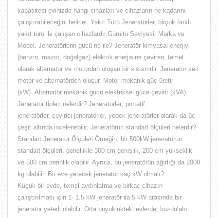
kapasitesi evinizde hangi cihazları ve cihazların ne kadarını
çalıştırabileceğini belirler. Yakıt Türü Jeneratörler, birçok farklı
yakıt türü ile çalışan cihazlardır.Gürültü Seviyesi. Marka ve
Model. Jeneratörlerin gücü ne ile? Jeneratör kimyasal enerjiyi
(benzin, mazot, doğalgaz) elektrik enerjisine çeviren, temel
olarak alternatör ve motordan oluşan bir sistemdir. Jeneratör seti
motor ve alternatörden oluşur. Motor mekanik güç üretir
(kW). Alternatör mekanik gücü elektriksel güce çevirir (kVA).
Jeneratör tipleri nelerdir? Jeneratörler; portatif
jeneratörler, çevirici jeneratörler, yedek jeneratörler olarak da üç
çeşit altında incelenebilir. Jeneratörün standart ölçüleri nelerdir?
Standart Jeneratör Ölçüleri Örneğin, bir 500kW jeneratörün
standart ölçüleri, genellikle 300 cm genişlik, 200 cm yükseklik
ve 500 cm derinlik olabilir. Ayrıca, bu jeneratörün ağırlığı da 2000
kg olabilir. Bir eve yetecek jeneratör kaç kW olmalı?
Küçük bir evde, temel aydınlatma ve birkaç cihazın
çalıştırılması için 1- 1.5 kW jeneratör ila 5 kW arasında bir
jeneratör yeterli olabilir. Orta büyüklükteki evlerde, buzdolabı,