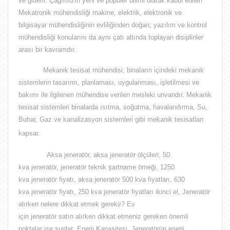
ve giderir. Çağımızın yeni ve popüler bilimi olarak kabul edilen
Mekatronik mühendisliği makine, elektrik, elektronik ve
bilgisayar mühendisliğinin evliliğinden doğan;
yazılım ve kontrol
mühendisliği
konularını da aynı çatı altında toplayan disiplinler
arası bir kavramdır.
Mekanik tesisat mühendisi;
binaların içindeki mekanik
sistemlerin tasarımı, planlaması, uygulanması, işletilmesi ve
bakımı ile ilgilenen mühendise verilen mesleki unvandır
. Mekanik
tesisat sistemleri binalarda ısıtma, soğutma, havalandırma, Su,
Buhar, Gaz ve kanalizasyon sistemleri gibi mekanik tesisatları
kapsar.
Aksa jeneratör, aksa jeneratör ölçüleri, 50
kva jeneratör, jeneratör teknik şartname örneği, 1250
kva jeneratör fiyatı, aksa jeneratör 500 kva fiyatları, 630
kva jeneratör fiyatı, 250 kva jeneratör fiyatları ikinci el,
Jeneratör
alırken nelere dikkat etmek gerekir? Ev
için jeneratör satın alırken dikkat etmeniz gereken önemli
noktalar ise şunlar: Enerji Kapasitesi. Jeneratörün enerji