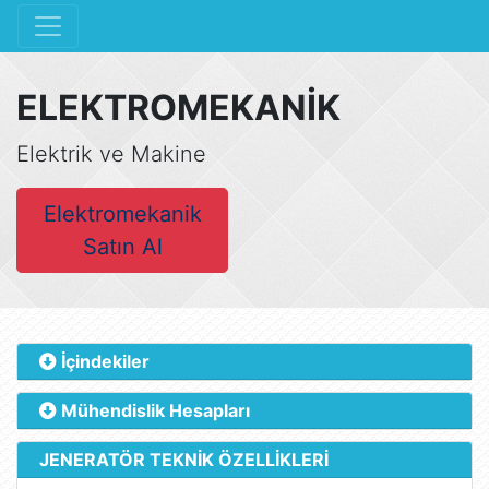
ELEKTROMEKANİK
Elektrik ve Makine
Elektromekanik
Satın Al
İçindekiler
Mühendislik Hesapları
JENERATÖR TEKNİK ÖZELLİKLERİ