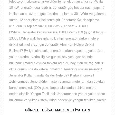
televizyon, bilgisayarlar ve diğer temel ekipmanlar için 5 kW ila
10 kW jeneratör ideal olabilir. Jeneratör güç hesabı nasıl yapılır?
Kullanılan cihazların güç tüketimi toplamda 30 kW'dır ve çalışma
süresi 12 saat olarak belirlenmiştir. Jeneratör Kw Hesaplama
için, günlük toplam yük 1000 kWh x 12 saat = 12000
kWh'dır. Jeneratör kapasitesi ise 12000 kWh / 0.9 (güç faktörü) =
13333 kWh olarak hesaplanır. Ev tipi jeneratör alırken nelere
dikkat edilmeli? Ev İçin Jeneratör Alınırken Nelere Dikkat
Edilmeli? Ev için alınacak jeneratör alırken kapasite, yakıt türü,
yakıt tüketimi, verimliliği ve gürültü seviyesi göz önünde
bulundurulmalıdır. Ayrıca toplam ağırlığı, boyutları ve taşınabilir
olma durumu da dikkate alınmalıdır. Jeneratör riskleri nelerdir?
Jeneratör Kullanımında Riskler Nelerdir? Karbonmonoksit
Zehirlenmesi: Jeneratörlerin içten yanmalı motorlarından yayılan
karbonmonoksit (CO) gazı, kapalı alanlarda zehirlenmelere
neden olabilir. Yangın Tehlikesi: Jeneratörlerin yanıcı yakıtlarının
kullanımı ve yüksek sıcaklıkları nedeniyle yangın tehlikesi vardır
GÜNCEL TESİSAT MALZEME FİYATLARI