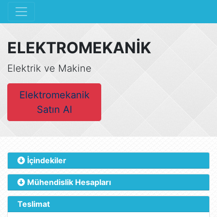
ELEKTROMEKANİK
Elektrik ve Makine
Elektromekanik
Satın Al
İçindekiler
Mühendislik Hesapları
Teslimat